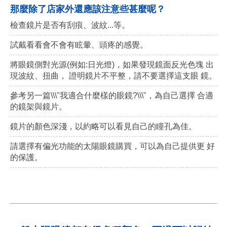
那麼除了店家外還應該注意些甚麼呢？
檢查鏡片是否有刮痕、波紋...等。
試戴看看會不會有眩暈、頭疼的感覺。
將眼鏡側對光源(例如:日光燈)，如果發現鏡面反光色塊 出
現波紋、扭曲， 證明鏡片不平整，請不要選擇這支眼 鏡。
參考另一篇\\\"我適合什麼樣的眼鏡?\\\"，為自己選擇 合適
的鏡架與鏡片。
鏡片的顏色深淺，以約略可以看見自己的瞳孔為佳。
請選擇有偏光功能的太陽眼鏡購買，可以為自己提供更 好
的保護。